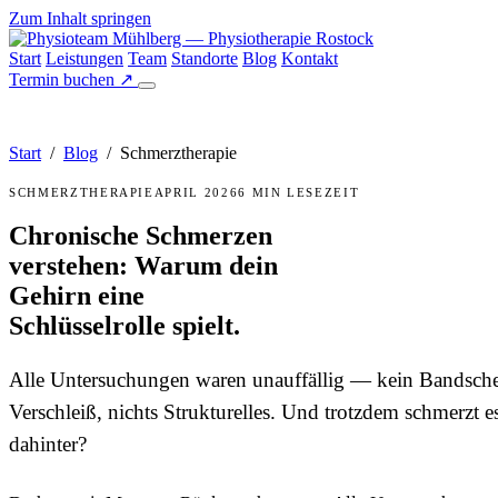
Zum Inhalt springen
Start
Leistungen
Team
Standorte
Blog
Kontakt
Termin buchen
↗
Start
/
Blog
/
Schmerztherapie
SCHMERZTHERAPIE
APRIL 2026
6 MIN LESEZEIT
Chronische Schmerzen
verstehen: Warum dein
Gehirn eine
Schlüsselrolle spielt.
Alle Untersuchungen waren unauffällig — kein Bandschei
Verschleiß, nichts Strukturelles. Und trotzdem schmerzt es
dahinter?