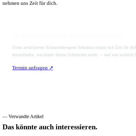
nehmen uns Zeit für dich.
Du leidest unter chronischen Schmerzen?
Unser zertifizierter Schmerztherapeut Sebastian nimmt sich Zeit für di
herausfinden, was hinter deinen Schmerzen steckt — und was wirklich 
Termin anfragen ↗
0381 · 670 56695
— Verwandte Artikel
Das könnte auch interessieren.