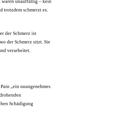
waren unauffällig – kein
nd trotzdem schmerzt es.
er der Schmerz ist
 wo der Schmerz sitzt. Sie
und verarbeitet.
of Pain „ein unangenehmes
r drohenden
lchen Schädigung