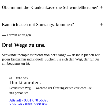
1–3 Sitzungen deutlich besser werden. Begleitende Nacken-
+
Übernimmt die Krankenkasse die Schwindeltherapie?
Beschwerden brauchen meist 6–10 Behandlungen. Bei der
vestibulären Rehabilitation
arbeiten wir über mehrere Wochen mit
Ja — mit ärztlicher Verordnung übernimmt die gesetzliche Kasse die
gezielten Übungen.
Kosten (Eigenanteil 10 € + 10 % je Verordnung). Privatkassen und
+
Kann ich auch mit Sturzangst kommen?
Berufsgenossenschaft ebenfalls. Selbstzahlerpreise besprechen wir
transparent vorab.
Absolut — und sehr gerne. Sturzangst ist eine häufige Folge von
— Termin anfragen
Schwindel und gehört untrennbar zur Behandlung. Wir arbeiten
Drei Wege zu uns.
behutsam, in einem geschützten Rahmen, und Sie bestimmen das
Tempo.
Schwindeltherapie ist nichts von der Stange — deshalb planen wir
jeden Ersttermin individuell. Suchen Sie sich den Weg, der für Sie
am bequemsten ist.
01 · TELEFON
Direkt anrufen.
Schnellster Weg — während der Öffnungszeiten erreichen Sie
uns persönlich.
Altstadt · 0381 670 56695
Südstadt · 0381 4000 958