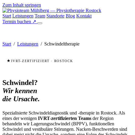
Zum Inhalt springen
Start
Leistungen
Team
Standorte
Blog
Kontakt
Termin buchen
↗
Start
/
Leistungen
/ Schwindeltherapie
IVRT-ZERTIFIZIERT · ROSTOCK
Schwindel?
Wir kennen
die Ursache.
Spezialisierte Schwindeldiagnostik und -therapie in Rostock. Als
eines der wenigen
IVRT-zertifizierten Teams
der Region
behandeln wir Lagerungsschwindel (BPPV), funktionellen
Schwindel und vestibuläre Störungen. Nacken-Beschwerden sind
dabei meist nicht die Ursache, sondern eine Folge des Schwindels